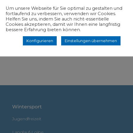
Um unsere Webseite für Sie optimal zu gestalten und
Ansprechpartne
fortlaufend zu verbessern, verwenden wir Cookies.
Helfen Sie uns, indem Sie auch nicht-essentielle
Cookies akzeptieren, damit wir Ihnen eine langfristig
Wolfgang Merkle
bessere Erfahrung bieten können.
07733 9967211
Konfigurieren
Einstellungen übernehmen
wolfgang.merkle(at)skiclub-
engen.de
Wintersport
Jugendfreizeit
Langlauf-Loipe