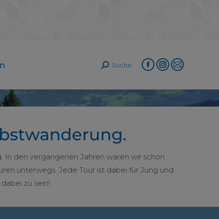
in
Suche
Search:
Facebook
Instagram
E-
page
page
Mail
opens
opens
page
in
in
opens
new
new
in
erbstwanderung.
window
window
new
window
eg. In den vergangenen Jahren waren wir schon
ren unterwegs. Jede Tour ist dabei für Jung und
dabei zu sein!