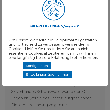
Um unsere Webseite für Sie optimal zu gestalten
und fortlaufend zu verbessern, verwenden wir
Cookies. Helfen Sie uns, indem Sie auch nicht-
essentielle Cookies akzeptieren, damit wir Ihnen
SC Engen ist Verein des Jahres
eine langfristig bessere Erfahrung bieten können.
Berichte
Von
Hannah
22 Oktober, 2025
Konfigurieren
Kommentar hinterlassen
Einstellungen übernehmen
Was für eine Ehre! Im Rahmen der
Jubiläumsfeier zum 130. Geburtstag des
Skiverbandes Schwarzwald wurde der SC
Engen als „Verein des Jahres“ ausgezeichnet.
Diese Auszeichnung zeigt eine