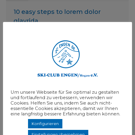
10 easy steps to lorem dolor
glavrida
Lifestyle
Von
admin
4 April, 2020
Kommentar hinterlassen
Nunc from ipsum placerat Suspen disseut
molestie hendrerit itae. Nunc placerat mattis
odio, ut rhoncus ante facilisis nec.
Um unsere Webseite für Sie optimal zu gestalten
und fortlaufend zu verbessern, verwenden wir
Cookies. Helfen Sie uns, indem Sie auch nicht-
essentielle Cookies akzeptieren, damit wir Ihnen
eine langfristig bessere Erfahrung bieten können.
Konfigurieren
Einstellungen übernehmen