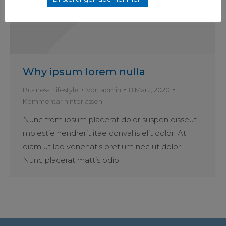
Why ipsum lorem nulla
Business
,
Lifestyle
Von
admin
8 März, 2020
Kommentar hinterlassen
Nunc from ipsum placerat dolor suspen disseut
molestie hendrerit itae convallis elit dolor. At
diam ut leo venenatis pretium nec ut dolor.
Nunc placerat mattis odio.